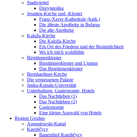
Stadtviertel
Dzevjatoŭka
Jesuiten-Kirche und -Kloster
Franz-Xaver-Kathedrale (kath.)
Die älteste Apotheke in Belarus
Die alte Apotheke
Kaloža-Kirche
Die Kaloža-Kirche
Ein Ort des Friedens und der Besinnlichkeit
Wo ich mich wohlfühle
Birgitinnenkloster
Birgitinnenkloster und Ljamus
Das Birgitinnenkloster
Bernhardiner-Kirche
Die vergessenen Paläste
Janka-Kupala-Universität
Unterhaltung, Gastronomie, Hotels
Das Nachtleben (1)
Das Nachtleben (2)
Gastronomie
Eine kleine Auswahl von Hotels
Region Grodno
Augustowski-Kanal
Karobčycy
Bauernhof Karobčycy