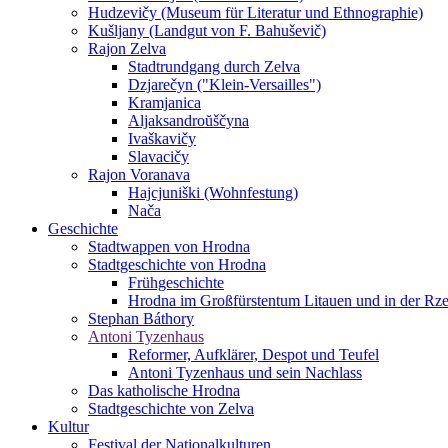
Hudzevičy (Museum für Literatur und Ethnographie)
Kušljany (Landgut von F. Bahuševič)
Rajon Zelva
Stadtrundgang durch Zelva
Dzjarečyn ("Klein-Versailles")
Kramjanica
Aljaksandroŭščyna
Ivaškavičy
Slavacičy
Rajon Voranava
Hajcjuniški (Wohnfestung)
Nača
Geschichte
Stadtwappen von Hrodna
Stadtgeschichte von Hrodna
Frühgeschichte
Hrodna im Großfürstentum Litauen und in der Rze
Stephan Báthory
Antoni Tyzenhaus
Reformer, Aufklärer, Despot und Teufel
Antoni Tyzenhaus und sein Nachlass
Das katholische Hrodna
Stadtgeschichte von Zelva
Kultur
Festival der Nationalkulturen