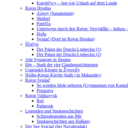
Karobčycy – fast wie Urlaub auf dem Lande
Rajon Hrodna
Azjory (Sanatorium)
Skidzel
Parečča
Unterwegs durch den Rajon: Vercjalíški – Indura 
Hoža
Svislač (Dorf im Rajon Hrodna)
Ščučyn
Der Palast der Drucki-Ljubeckis (1)
Der Palast der Drucki-Ljubeckis (2)
Alte Synagoge in Slonim
Iŭje – Stadt der vier Glaubensrichtungen
Uspenskij-Kloster in Žyrovičy
Heilig-Kreuz-Kirche (kath.) in Makaraŭcy
Rajon Svislač
So werden Idole geboren (Gymnasium von Kastuś
Porazava
Rajon Vaŭkavysk
Roś
Padarosk
Legenden und Spukgeschichten
Schlosslegenden aus Mir
Spukgeschichten aus Halšany
Der See Svicjaź (bei Navahrudak)