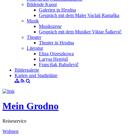
Bildende Kunst
Galerien in Hrodna
Gespräch mit dem Maler Vaclaŭ Ramaška
Musik
Musikszene
Gespräch mit dem Musiker Viktar Šalkevič
Theater
Theater in Hrodna
Literatur
Eliza Orzeszkowa
Larysa Henijuš
Francišak Bahuševič
Bildergalerie
Karten und Stadtpläne
Mein Grodno
Reiseservice
Wohnen