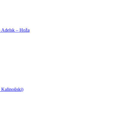
– Adelsk – Hoža
 Kalinoŭski)