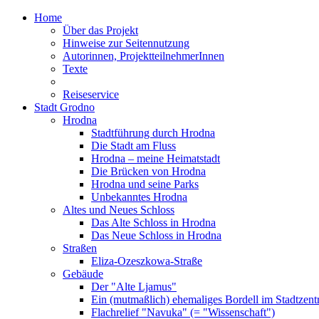
Home
Über das Projekt
Hinweise zur Seitennutzung
Autorinnen, ProjektteilnehmerInnen
Texte
Reiseservice
Stadt Grodno
Hrodna
Stadtführung durch Hrodna
Die Stadt am Fluss
Hrodna – meine Heimatstadt
Die Brücken von Hrodna
Hrodna und seine Parks
Unbekanntes Hrodna
Altes und Neues Schloss
Das Alte Schloss in Hrodna
Das Neue Schloss in Hrodna
Straßen
Eliza-Ozeszkowa-Straße
Gebäude
Der "Alte Ljamus"
Ein (mutmaßlich) ehemaliges Bordell im Stadtzen
Flachrelief "Navuka" (= "Wissenschaft")