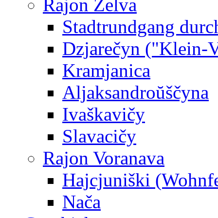
Rajon Zelva
Stadtrundgang durc
Dzjarečyn ("Klein-Ve
Kramjanica
Aljaksandroŭščyna
Ivaškavičy
Slavacičy
Rajon Voranava
Hajcjuniški (Wohnf
Nača