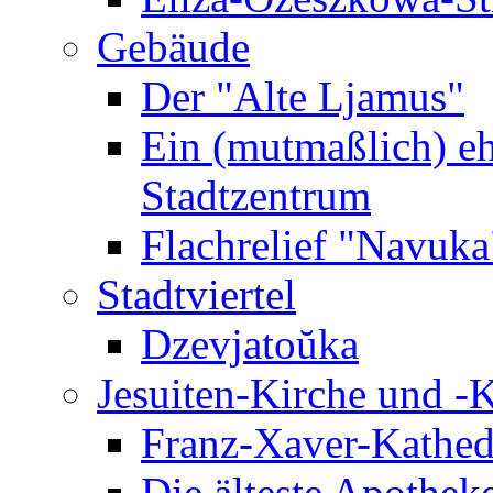
Gebäude
Der "Alte Ljamus"
Ein (mutmaßlich) e
Stadtzentrum
Flachrelief "Navuka
Stadtviertel
Dzevjatoŭka
Jesuiten-Kirche und -K
Franz-Xaver-Kathedr
Die älteste Apotheke