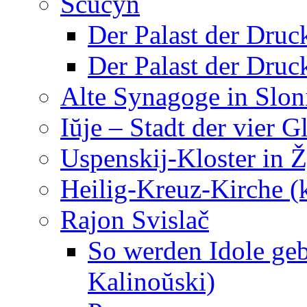
Ščučyn
Der Palast der Druc
Der Palast der Druc
Alte Synagoge in Slo
Iŭje – Stadt der vier 
Uspenskij-Kloster in 
Heilig-Kreuz-Kirche (
Rajon Svislač
So werden Idole ge
Kalinoŭski)