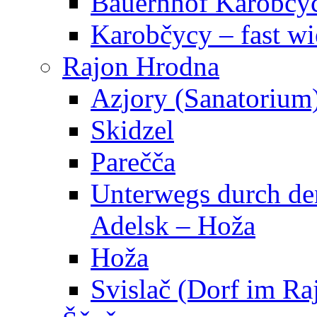
Bauernhof Karobčy
Karobčycy – fast w
Rajon Hrodna
Azjory (Sanatorium
Skidzel
Parečča
Unterwegs durch den
Adelsk – Hoža
Hoža
Svislač (Dorf im R