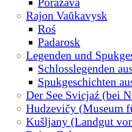
Porazava
Rajon Vaŭkavysk
Roś
Padarosk
Legenden und Spukges
Schlosslegenden au
Spukgeschichten au
Der See Svicjaź (bei 
Hudzevičy (Museum für
Kušljany (Landgut von