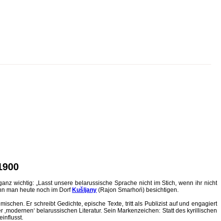
1900
nz wichtig: „Lasst unsere belarussische Sprache nicht im Stich, wenn ihr nicht
ann man heute noch im Dorf
Kušljany
(Rajon Smarhoń) besichtigen.
chen. Er schreibt Gedichte, epische Texte, tritt als Publizist auf und engagiert
 der ‚modernen‘ belarussischen Literatur. Sein Markenzeichen: Statt des kyrillischen
influsst.