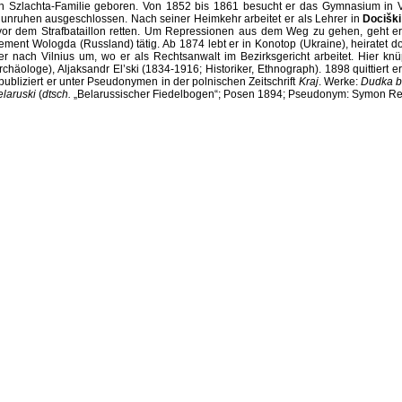
ten Szlachta-Familie geboren. Von 1852 bis 1861 besucht er das Gymnasium in V
nunruhen ausgeschlossen. Nach seiner Heimkehr arbeitet er als Lehrer in
Docišk
r dem Strafbataillon retten. Um Repressionen aus dem Weg zu gehen, geht er in
ent Wologda (Russland) tätig. Ab 1874 lebt er in Konotop (Ukraine), heiratet do
 nach Vilnius um, wo er als Rechtsanwalt im Bezirksgericht arbeitet. Hier kn
Archäologe), Aljaksandr El’ski (1834-1916; Historiker, Ethnograph). 1898 quittier
 publiziert er unter Pseudonymen in der polnischen Zeitschrift
Kraj
. Werke:
Dudka b
laruski
(
dtsch.
„Belarussischer Fiedelbogen“; Posen 1894; Pseudonym: Symon Re