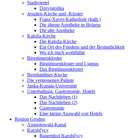
Stadtviertel
Dzevjatoŭka
Jesuiten-Kirche und -Kloster
Franz-Xaver-Kathedrale (kath.)
Die älteste Apotheke in Belarus
Die alte Apotheke
Kaloža-Kirche
Die Kaloža-Kirche
Ein Ort des Friedens und der Besinnlichkeit
Wo ich mich wohlfühle
Birgitinnenkloster
Birgitinnenkloster und Ljamus
Das Birgitinnenkloster
Bernhardiner-Kirche
Die vergessenen Paläste
Janka-Kupala-Universität
Unterhaltung, Gastronomie, Hotels
Das Nachtleben (1)
Das Nachtleben (2)
Gastronomie
Eine kleine Auswahl von Hotels
Region Grodno
Augustowski-Kanal
Karobčycy
Bauernhof Karobčycy