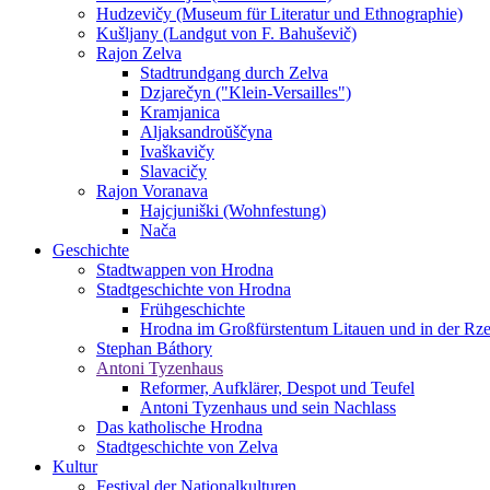
Hudzevičy (Museum für Literatur und Ethnographie)
Kušljany (Landgut von F. Bahuševič)
Rajon Zelva
Stadtrundgang durch Zelva
Dzjarečyn ("Klein-Versailles")
Kramjanica
Aljaksandroŭščyna
Ivaškavičy
Slavacičy
Rajon Voranava
Hajcjuniški (Wohnfestung)
Nača
Geschichte
Stadtwappen von Hrodna
Stadtgeschichte von Hrodna
Frühgeschichte
Hrodna im Großfürstentum Litauen und in der Rze
Stephan Báthory
Antoni Tyzenhaus
Reformer, Aufklärer, Despot und Teufel
Antoni Tyzenhaus und sein Nachlass
Das katholische Hrodna
Stadtgeschichte von Zelva
Kultur
Festival der Nationalkulturen