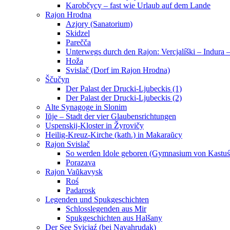
Karobčycy – fast wie Urlaub auf dem Lande
Rajon Hrodna
Azjory (Sanatorium)
Skidzel
Parečča
Unterwegs durch den Rajon: Vercjalíški – Indura 
Hoža
Svislač (Dorf im Rajon Hrodna)
Ščučyn
Der Palast der Drucki-Ljubeckis (1)
Der Palast der Drucki-Ljubeckis (2)
Alte Synagoge in Slonim
Iŭje – Stadt der vier Glaubensrichtungen
Uspenskij-Kloster in Žyrovičy
Heilig-Kreuz-Kirche (kath.) in Makaraŭcy
Rajon Svislač
So werden Idole geboren (Gymnasium von Kastuś
Porazava
Rajon Vaŭkavysk
Roś
Padarosk
Legenden und Spukgeschichten
Schlosslegenden aus Mir
Spukgeschichten aus Halšany
Der See Svicjaź (bei Navahrudak)