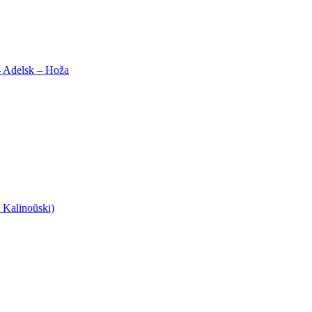
– Adelsk – Hoža
 Kalinoŭski)