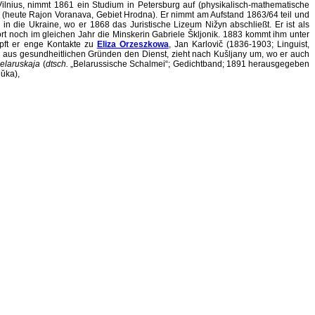
ilnius, nimmt 1861 ein Studium in Petersburg auf (physikalisch-mathematische
i
(heute Rajon Voranava, Gebiet Hrodna). Er nimmt am Aufstand 1863/64 teil und
 die Ukraine, wo er 1868 das Juristische Lizeum Nižyn abschließt. Er ist als
rt noch im gleichen Jahr die Minskerin Gabriele Škljonik. 1883 kommt ihm unter
üpft er enge Kontakte zu
Eliza Orzeszkowa
, Jan Karlovič (1836-1903; Linguist,
t er aus gesundheitlichen Gründen den Dienst, zieht nach Kušljany um, wo er auch
elaruskaja
(
dtsch.
„Belarussische Schalmei“; Gedichtband; 1891 herausgegeben
ŭka),