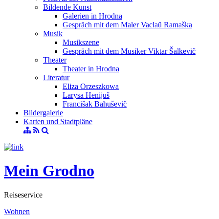
Bildende Kunst
Galerien in Hrodna
Gespräch mit dem Maler Vaclaŭ Ramaška
Musik
Musikszene
Gespräch mit dem Musiker Viktar Šalkevič
Theater
Theater in Hrodna
Literatur
Eliza Orzeszkowa
Larysa Henijuš
Francišak Bahuševič
Bildergalerie
Karten und Stadtpläne
Mein Grodno
Reiseservice
Wohnen