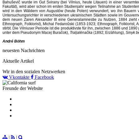
Bahuševič wurde im Gut Svirany (bei Vilnius, heute Litauen) in einer verarm
Fakultät), wird aber schon im ersten Studienjahr wegen Teilnahme an Studente
wird in den Wäldern von Augustów (heute Polen) verwundert, wo ihn Bauern vo
Untersuchungsrichter in verschiedenen ukrainischen Städten sowie im Gouvernem
dem neuen Zaren Alexander III eine Generalamnestie zu Nutzen, 1884 zieht er
Ethnograph, Folklorist), Michal Fedaroŭski (1853-1923; Ethnograph, Folklorist, 
stirbt. Die Vilniuser Periode ist die produktivste für ihn, zwischen 1886 und 1890
unter dem Pseudonym Macej Buračok),
Traljalënačka
(1892; Erzählung),
Smyk be
André Böhm
neuesten Nachrichten
Aktuelle Artikel
Wir in den sozialen Netzwerken
Vkontakte
Facebook
Freunde der Website
|
|