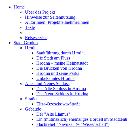
Home
Über das Projekt
Hinweise zur Seitennutzung
Autorinnen, ProjektteilnehmerInnen
Texte
Reiseservice
Stadt Grodno
Hrodna
Stadtführung durch Hrodna
Die Stadt am Fluss
Hrodna – meine Heimatstadt
Die Brücken von Hrodna
Hrodna und seine Parks
Unbekanntes Hrodna
Altes und Neues Schloss
Das Alte Schloss in Hrodna
Das Neue Schloss in Hrodna
Straßen
Eliza-Ozeszkowa-Straße
Gebäude
Der "Alte Ljamus"
Ein (mutmaßlich) ehemaliges Bordell im Stadtzen
Flachrelief "Navuka" (= "Wissenschaft")