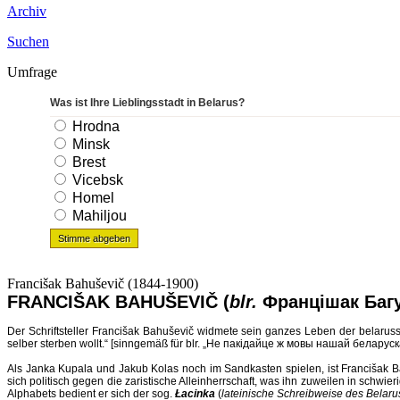
Archiv
Suchen
Umfrage
Was ist Ihre Lieblingsstadt in Belarus?
Hrodna
Minsk
Brest
Vicebsk
Homel
Mahiljou
Francišak Bahuševič (1844-1900)
FRANCIŠAK BAHUŠEVIČ (
blr.
Францішак Баг
Der Schriftsteller Francišak Bahuševič widmete sein ganzes Leben der belaruss
selber sterben wollt.“ [sinngemäß für blr. „Не пакідайце ж мовы нашай беларус
Als Janka Kupala und Jakub Kolas noch im Sandkasten spielen, ist Francišak Bahu
sich politisch gegen die zaristische Alleinherrschaft, was ihn zuweilen in schwieri
Alphabets bedient er sich der sog.
Łacinka
(
lateinische Schreibweise des Belar