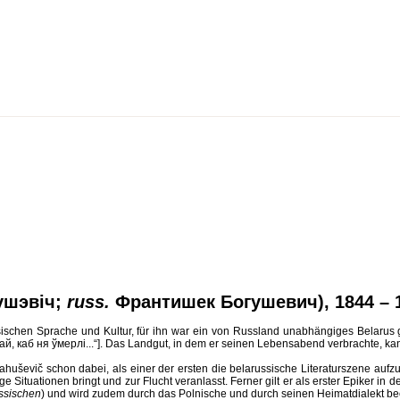
ушэвіч;
russ.
Франтишек Богушевич), 1844 – 
ischen Sprache und Kultur, für ihn war ein von Russland unabhängiges Belarus ga
кай, каб ня ўмерлі...“]. Das Landgut, in dem er seinen Lebensabend verbrachte, k
ševič schon dabei, als einer der ersten die belarussische Literaturszene aufzumis
ge Situationen bringt und zur Flucht veranlasst. Ferner gilt er als erster Epiker in
ussischen
) und wird zudem durch das Polnische und durch seinen Heimatdialekt bee