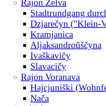
Rajon Zelva
Stadtrundgang durc
Dzjarečyn ("Klein-Ve
Kramjanica
Aljaksandroŭščyna
Ivaškavičy
Slavacičy
Rajon Voranava
Hajcjuniški (Wohnf
Nača