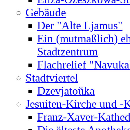
Gebäude
Der "Alte Ljamus"
Ein (mutmaßlich) e
Stadtzentrum
Flachrelief "Navuka
Stadtviertel
Dzevjatoŭka
Jesuiten-Kirche und -K
Franz-Xaver-Kathedr
Die älteste Apotheke