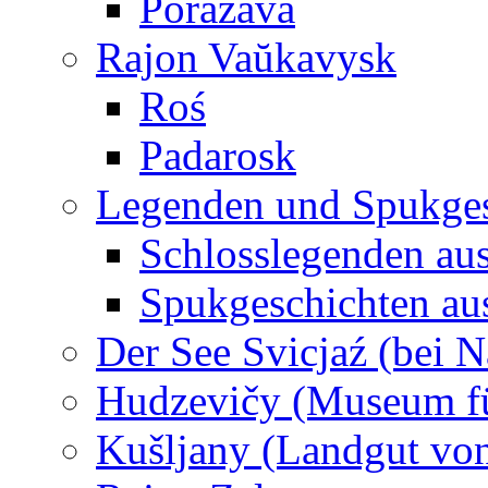
Porazava
Rajon Vaŭkavysk
Roś
Padarosk
Legenden und Spukges
Schlosslegenden au
Spukgeschichten au
Der See Svicjaź (bei 
Hudzevičy (Museum für
Kušljany (Landgut von