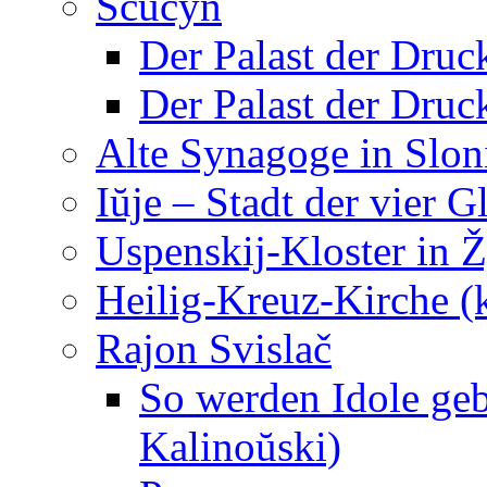
Ščučyn
Der Palast der Druc
Der Palast der Druc
Alte Synagoge in Slo
Iŭje – Stadt der vier 
Uspenskij-Kloster in 
Heilig-Kreuz-Kirche (
Rajon Svislač
So werden Idole ge
Kalinoŭski)