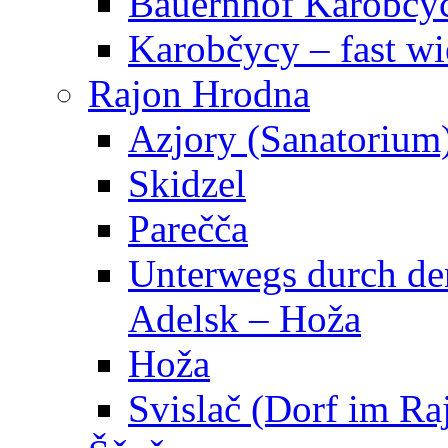
Bauernhof Karobčy
Karobčycy – fast w
Rajon Hrodna
Azjory (Sanatorium
Skidzel
Parečča
Unterwegs durch den
Adelsk – Hoža
Hoža
Svislač (Dorf im R