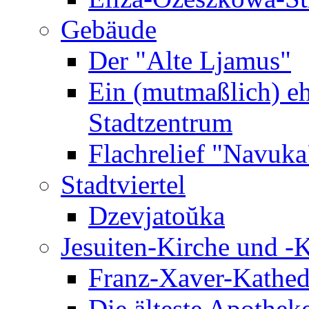
Gebäude
Der "Alte Ljamus"
Ein (mutmaßlich) e
Stadtzentrum
Flachrelief "Navuka
Stadtviertel
Dzevjatoŭka
Jesuiten-Kirche und -K
Franz-Xaver-Kathedr
Die älteste Apotheke