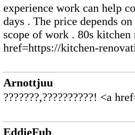
experience work can help co
days . The price depends on 
scope of work . 80s kitchen 
href=https://kitchen-renova
Arnottjuu
???????,??????????! <a href=
EddieFub