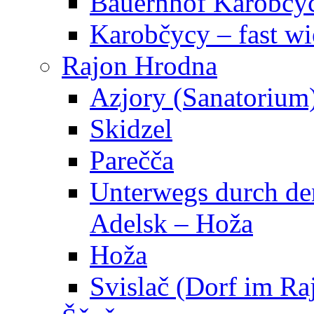
Bauernhof Karobčy
Karobčycy – fast w
Rajon Hrodna
Azjory (Sanatorium
Skidzel
Parečča
Unterwegs durch den
Adelsk – Hoža
Hoža
Svislač (Dorf im R