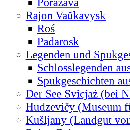
Porazava
Rajon Vaŭkavysk
Roś
Padarosk
Legenden und Spukges
Schlosslegenden au
Spukgeschichten au
Der See Svicjaź (bei 
Hudzevičy (Museum für
Kušljany (Landgut von