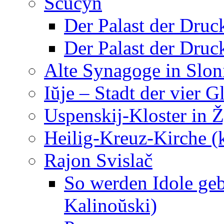
Ščučyn
Der Palast der Druc
Der Palast der Druc
Alte Synagoge in Slo
Iŭje – Stadt der vier 
Uspenskij-Kloster in 
Heilig-Kreuz-Kirche (
Rajon Svislač
So werden Idole ge
Kalinoŭski)