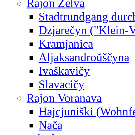
Rajon Zelva
Stadtrundgang durc
Dzjarečyn ("Klein-Ve
Kramjanica
Aljaksandroŭščyna
Ivaškavičy
Slavacičy
Rajon Voranava
Hajcjuniški (Wohnf
Nača