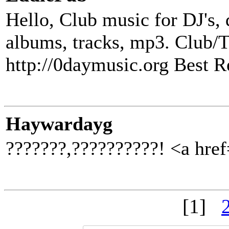
Hello, Club music for DJ's,
albums, tracks, mp3. Club/T
http://0daymusic.org Best R
Haywardayg
???????,??????????! <a href=
[1]