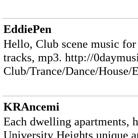
EddiePen
Hello, Club scene music for
tracks, mp3. http://0daymus
Club/Trance/Dance/House/El
KRAncemi
Each dwelling apartments, h
University Heights unique a