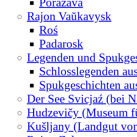
Porazava
Rajon Vaŭkavysk
Roś
Padarosk
Legenden und Spukges
Schlosslegenden au
Spukgeschichten au
Der See Svicjaź (bei 
Hudzevičy (Museum für
Kušljany (Landgut von