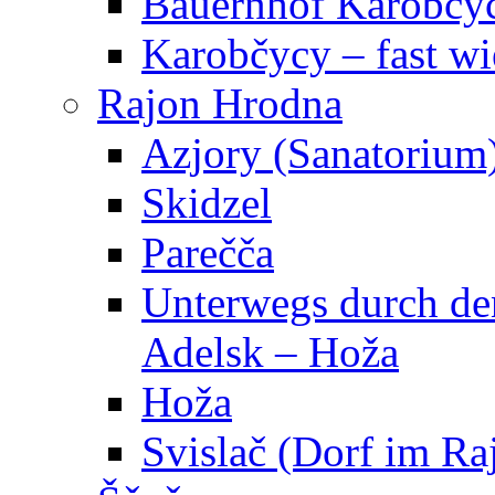
Bauernhof Karobčy
Karobčycy – fast w
Rajon Hrodna
Azjory (Sanatorium
Skidzel
Parečča
Unterwegs durch den
Adelsk – Hoža
Hoža
Svislač (Dorf im R