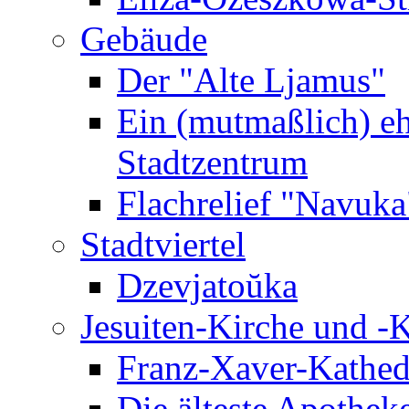
Gebäude
Der "Alte Ljamus"
Ein (mutmaßlich) e
Stadtzentrum
Flachrelief "Navuka
Stadtviertel
Dzevjatoŭka
Jesuiten-Kirche und -K
Franz-Xaver-Kathedr
Die älteste Apotheke