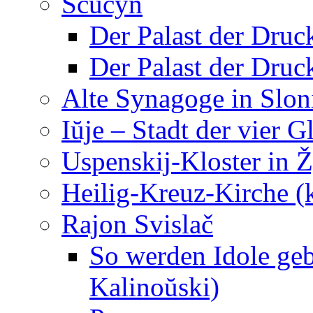
Ščučyn
Der Palast der Druc
Der Palast der Druc
Alte Synagoge in Slo
Iŭje – Stadt der vier 
Uspenskij-Kloster in 
Heilig-Kreuz-Kirche (
Rajon Svislač
So werden Idole ge
Kalinoŭski)