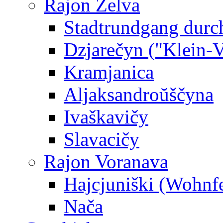
Rajon Zelva
Stadtrundgang durc
Dzjarečyn ("Klein-Ve
Kramjanica
Aljaksandroŭščyna
Ivaškavičy
Slavacičy
Rajon Voranava
Hajcjuniški (Wohnf
Nača