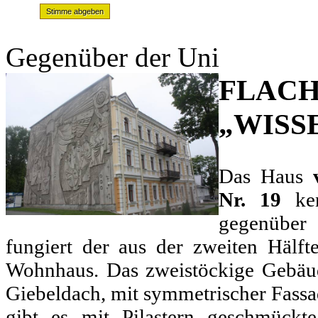
Gegenüber der Uni
FLACH
„WISS
Das Haus
Nr. 19
ke
gegenüber 
fungiert der aus der zweiten Hälf
Wohnhaus. Das zweistöckige Gebäud
Giebeldach, mit symmetrischer Fassa
gibt es mit Pilastern geschmückt